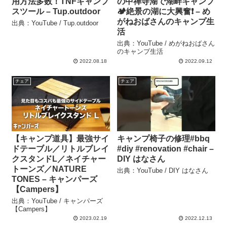
用方法多数！TNFキャンプ
の中禅寺湖で湖畔キャンプ
スツール – Tup.outdoor
🏕絶景の湖に大興奮❗️ – め
がねおばさんのキャンプ生
出典：YouTube / Tup.outdoor
活
出典：YouTube / めがねおばさん
のキャンプ生活
2022.08.18
2022.09.12
チェア
チェア
【キャンプ道具】最強サイ
キャンプ椅子の修理#bbq
ドテーブル／リトルブレイ
#diy #renovation #chair –
クスタンドL／ネイチャー
DIY はなさん
トーンズ／NATURE
出典：YouTube / DIY はなさん
TONES – キャンパーズ
【Campers】
出典：YouTube / キャンパーズ
【Campers】
2023.02.19
2022.12.13