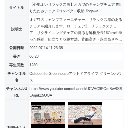
【心地よいリラックス感】オガワのキャンプチェア #折
タイトル
りたたみチェア #コンパクト収納 #ogawa
オガワのキャンプファーニチャー、リラックス感のある
チェアを紹介します。ローチェア2、リラックスチェ
説明文
ア、リクライニングチェアの特徴を解析身長167cmの座
った感覚、組立てと収納方法、背面高さ・座面高さを...
公開日時
2022-07-14 11:23:38
長さ
06:23
再生回数
1280
チャンネル
Outdoorlife Greenhouseアウトドアライフ グリーンハウ
名
ス
チャンネルU
https://www.youtube.com/channel/UCVAC9POmBwBSS
RL
5Aqukz5OOA
動画サムネ