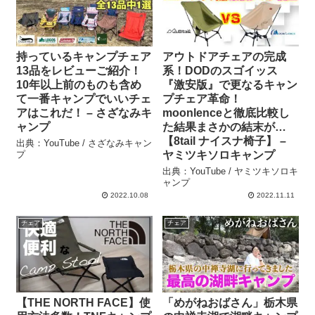
持っているキャンプチェア
アウトドアチェアの完成
13品をレビューご紹介！
系！DODのスゴイッス
10年以上前のものも含め
『激安版』で更なるキャン
て一番キャンプでいいチェ
プチェア革命！
アはこれだ！ – さざなみキ
moonlenceと徹底比較し
ャンプ
た結果まさかの結末が…
【8tail ナイスナ椅子】 –
出典：YouTube / さざなみキャン
プ
ヤミツキソロキャンプ
出典：YouTube / ヤミツキソロキ
ャンプ
2022.10.08
2022.11.11
チェア
チェア
【THE NORTH FACE】使
「めがねおばさん」栃木県