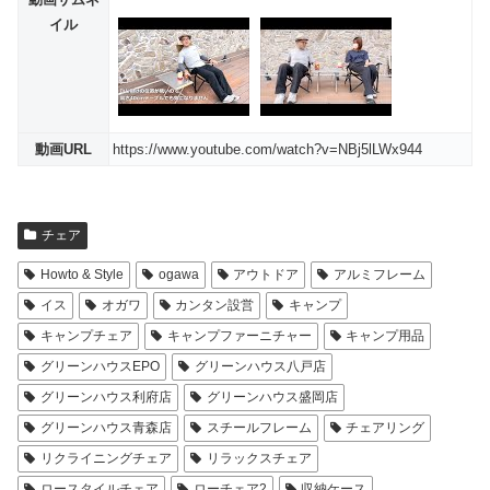
イル
動画URL
https://www.youtube.com/watch?v=NBj5lLWx944
チェア
Howto & Style
ogawa
アウトドア
アルミフレーム
イス
オガワ
カンタン設営
キャンプ
キャンプチェア
キャンプファーニチャー
キャンプ用品
グリーンハウスEPO
グリーンハウス八戸店
グリーンハウス利府店
グリーンハウス盛岡店
グリーンハウス青森店
スチールフレーム
チェアリング
リクライニングチェア
リラックスチェア
ロースタイルチェア
ローチェア2
収納ケース